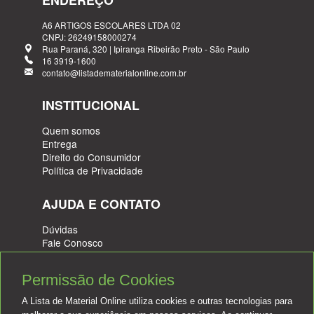
A6 ARTIGOS ESCOLARES LTDA 02
CNPJ: 26249158000274
Rua Paraná, 320 | Ipiranga Ribeirão Preto - São Paulo
16 3919-1600
contato@listadematerialonline.com.br
INSTITUCIONAL
Quem somos
Entrega
Direito do Consumidor
Política de Privacidade
AJUDA E CONTATO
Dúvidas
Fale Conosco
Troca e Devolução
Verificada por
Permissão de Cookies
A Lista de Material Online utiliza cookies e outras tecnologias para